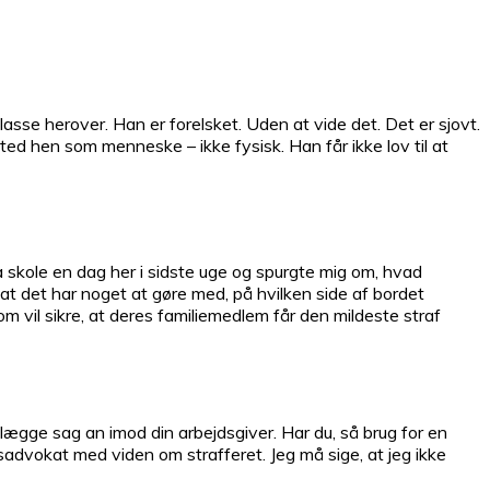
asse herover. Han er forelsket. Uden at vide det. Det er sjovt.
ed hen som menneske – ikke fysisk. Han får ikke lov til at
 skole en dag her i sidste uge og spurgte mig om, hvad
at det har noget at gøre med, på hvilken side af bordet
som vil sikre, at deres familiemedlem får den mildeste straf
lægge sag an imod din arbejdsgiver. Har du, så brug for en
rsadvokat med viden om strafferet. Jeg må sige, at jeg ikke