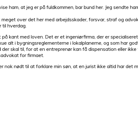
 vise ham, at jeg er på fuldkommen, bar bund her. Jeg sendte ha
nkt meget over det her med arbejdsskader, forsvar, straf og adv
til hverdag.
dt på kant med loven. Det er et ingeniørfirma, der er specialisere
e alt i bygningsreglementerne i lokalplanerne, og som har godt 
er skal til, for at en entreprenør kan få dispensation eller ikke
advokat for firmaet.
r nok nødt til at forklare min søn, at en jurist ikke altid har det 