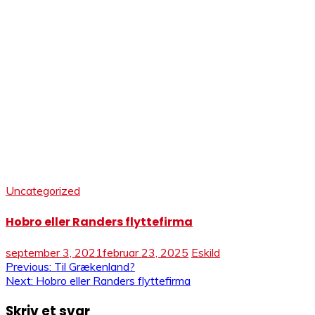
Uncategorized
Hobro eller Randers flyttefirma
september 3, 2021
februar 23, 2025
Eskild
Indlægsnavigation
Previous:
Til Grækenland?
Next:
Hobro eller Randers flyttefirma
Skriv et svar