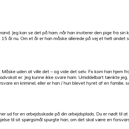
and. Jeg kan se det på ham, når han inviterer den pige fra sin kl
5 år nu. Om et år er han måske allerede på vej et helt andet st
åske uden at ville det – og vide det selv. Fx kom han hjem fra
sadvokat er. Jeg kunne ikke svare ham. Umiddelbart tænkte jeg, 
rsvare en kriminel, eller er han / hun blevet hyret af en familie, 
 ud for en arbejdsskade på din arbejdsplads. Du er nødt til at 
øjelse til sit spørgsmål spurgte han, om det skal være en forsva