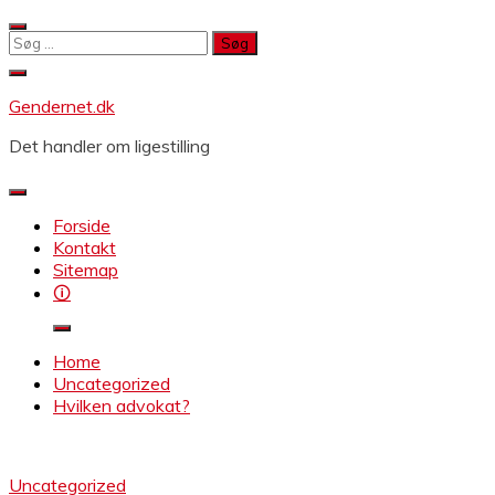
Skip
to
Søg
content
efter:
Gendernet.dk
Det handler om ligestilling
Forside
Kontakt
Sitemap
🛈
Home
Uncategorized
Hvilken advokat?
Uncategorized