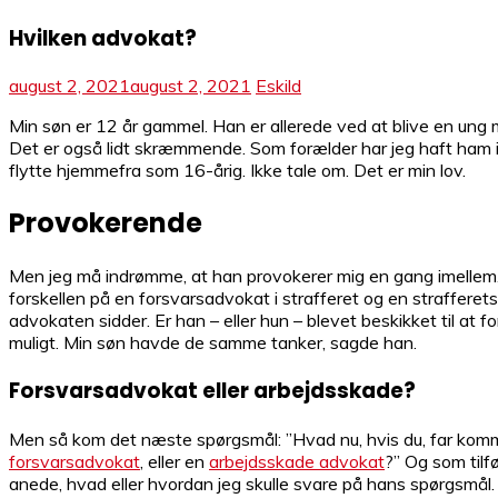
Hvilken advokat?
august 2, 2021
august 2, 2021
Eskild
Min søn er 12 år gammel. Han er allerede ved at blive en ung m
Det er også lidt skræmmende. Som forælder har jeg haft ham i 1
flytte hjemmefra som 16-årig. Ikke tale om. Det er min lov.
Provokerende
Men jeg må indrømme, at han provokerer mig en gang imellem. M
forskellen på en forsvarsadvokat i strafferet og en strafferet
advokaten sidder. Er han – eller hun – blevet beskikket til at fo
muligt. Min søn havde de samme tanker, sagde han.
Forsvarsadvokat eller arbejdsskade?
Men så kom det næste spørgsmål: ”Hvad nu, hvis du, far kommer
forsvarsadvokat
, eller en
arbejdsskade advokat
?” Og som tilf
anede, hvad eller hvordan jeg skulle svare på hans spørgsmål.