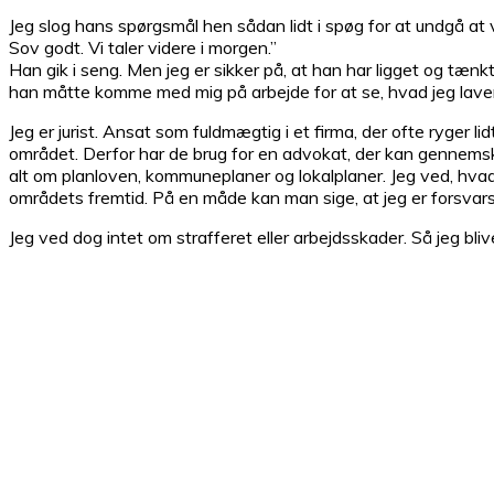
Jeg slog hans spørgsmål hen sådan lidt i spøg for at undgå at
Sov godt. Vi taler videre i morgen.”
Han gik i seng. Men jeg er sikker på, at han har ligget og tæ
han måtte komme med mig på arbejde for at se, hvad jeg laver 
Jeg er jurist. Ansat som fuldmægtig i et firma, der ofte ryger li
området. Derfor har de brug for en advokat, der kan gennemsku
alt om planloven, kommuneplaner og lokalplaner. Jeg ved, hvad d
områdets fremtid. På en måde kan man sige, at jeg er forsvars
Jeg ved dog intet om strafferet eller arbejdsskader. Så jeg blive