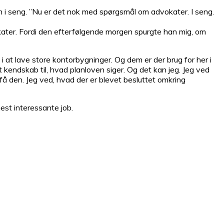
m i seng. ”Nu er det nok med spørgsmål om advokater. I seng.
okater. Fordi den efterfølgende morgen spurgte han mig, om
t i at lave store kontorbygninger. Og dem er der brug for her i
kendskab til, hvad planloven siger. Og det kan jeg. Jeg ved
 få den. Jeg ved, hvad der er blevet besluttet omkring
mest interessante job.