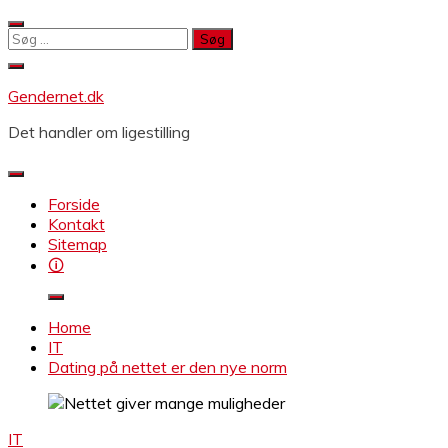
Skip
to
Søg
content
efter:
Gendernet.dk
Det handler om ligestilling
Forside
Kontakt
Sitemap
🛈
Home
IT
Dating på nettet er den nye norm
IT