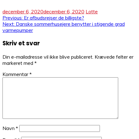
december 6, 2020
december 6, 2020
Lotte
Indlægsnavigation
Previous:
Er afbudsrejser de billigste?
Next:
Danske sommerhusejere benytter i stigende grad
varmepumper
Skriv et svar
Din e-mailadresse vil ikke blive publiceret.
Krævede felter er
markeret med
*
Kommentar
*
Navn
*