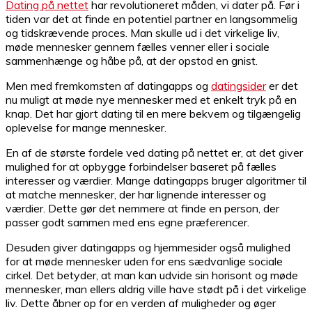
Dating på nettet
har revolutioneret måden, vi dater på. Før i
tiden var det at finde en potentiel partner en langsommelig
og tidskrævende proces. Man skulle ud i det virkelige liv,
møde mennesker gennem fælles venner eller i sociale
sammenhænge og håbe på, at der opstod en gnist.
Men med fremkomsten af datingapps og
datingsider
er det
nu muligt at møde nye mennesker med et enkelt tryk på en
knap. Det har gjort dating til en mere bekvem og tilgængelig
oplevelse for mange mennesker.
En af de største fordele ved dating på nettet er, at det giver
mulighed for at opbygge forbindelser baseret på fælles
interesser og værdier. Mange datingapps bruger algoritmer til
at matche mennesker, der har lignende interesser og
værdier. Dette gør det nemmere at finde en person, der
passer godt sammen med ens egne præferencer.
Desuden giver datingapps og hjemmesider også mulighed
for at møde mennesker uden for ens sædvanlige sociale
cirkel. Det betyder, at man kan udvide sin horisont og møde
mennesker, man ellers aldrig ville have stødt på i det virkelige
liv. Dette åbner op for en verden af ​​muligheder og øger