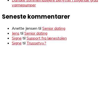
Danske sommerhusejere benytter i stigende grad
varmepumper
Seneste kommentarer
Anette Jensen
til
Senior dating
Jens
til
Senior dating
Signe
til
Support fra lænestolen
Signe
til
Trussetyv?