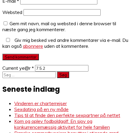
E-mail
*
Websted
Gem mit navn, mail og websted i denne browser til
næste gang jeg kommenterer.
Giv mig besked ved andre kommentarer via e-mail. Du
kan også
abonnere
uden at kommentere.
Current ye@r
*
Søg
efter:
Seneste indlæg
Vinderen er charterrejser
Sexdating på en ny måde
Tips til at finde den perfekte sexpartner på nettet
Kom og oplev fodboldgolf: En sjov og
konkurrencemæssig aktivitet for hele familien