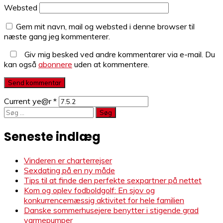
Websted
Gem mit navn, mail og websted i denne browser til
næste gang jeg kommenterer.
Giv mig besked ved andre kommentarer via e-mail. Du
kan også
abonnere
uden at kommentere.
Current ye@r
*
Søg
efter:
Seneste indlæg
Vinderen er charterrejser
Sexdating på en ny måde
Tips til at finde den perfekte sexpartner på nettet
Kom og oplev fodboldgolf: En sjov og
konkurrencemæssig aktivitet for hele familien
Danske sommerhusejere benytter i stigende grad
varmepumper