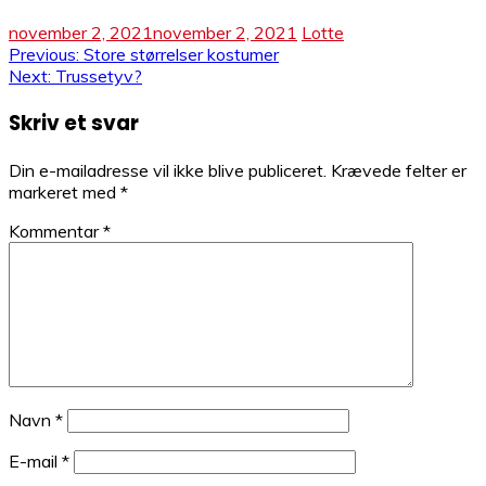
november 2, 2021
november 2, 2021
Lotte
Indlægsnavigation
Previous:
Store størrelser kostumer
Next:
Trussetyv?
Skriv et svar
Din e-mailadresse vil ikke blive publiceret.
Krævede felter er
markeret med
*
Kommentar
*
Navn
*
E-mail
*