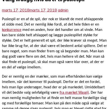
marts 17, 2018
marts 17, 2018
admin
Puslespil er en af de spil, der nok er blandt de mest afslappende
at sidde med. Det er nemlig ikke fordi, at det hele tiden er en
konkurrence
med en anden, hvor det handler om at vinde. Man
kan bare sidde helt afslappet og lægge puslespillet stykke for
stykke. Det er helt generelt et spil, der ikke kræver så meget. Man
har ikke brug for, at der skal være et bestemt antal spillere. Det er
bare noget, som man finder frem og så begynder man. Man kan
dog godt være flere om det, hvis man hellere vil det. Når man så
skal finde et puslespil, så skal man også være klar over, at der er
en del af vælge imellem.
Der er nemlig en der mærker, som man efterhånden kan vælge
imellem, når det kommer til puslespil. Derfor er det en fordel,
hvis man lige undersøger, hvad der er på markedet. Umiddelbart
vil det bedste valg selvfølgelig være
fra mærket Wasgij
. Der har
man nemlig muligheden for at finde en helt masse forskellige slag
og med forskellige temaer. Man kan på den måde også vælge at
samme på denne slags puslespil, hvis man er blevet rigtig glad for