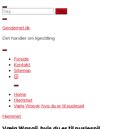
Skip
to
Søg
content
efter:
Gendernet.dk
Det handler om ligestilling
Forside
Kontakt
Sitemap
🛈
Home
Hjemmet
Vælg Wasgij, hvis du er til puslespil
Hjemmet
Vælg Wasgij, hvis du er til puslespil