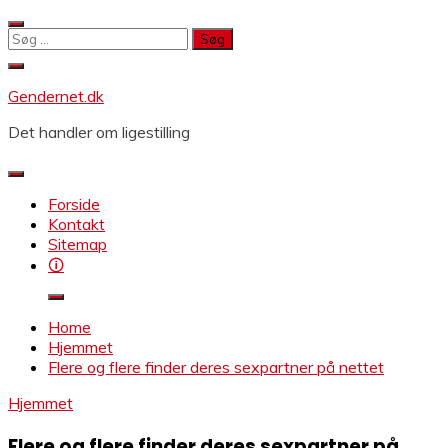
Skip
to
Søg
content
efter:
Gendernet.dk
Det handler om ligestilling
Forside
Kontakt
Sitemap
🛈
Home
Hjemmet
Flere og flere finder deres sexpartner på nettet
Hjemmet
Flere og flere finder deres sexpartner på