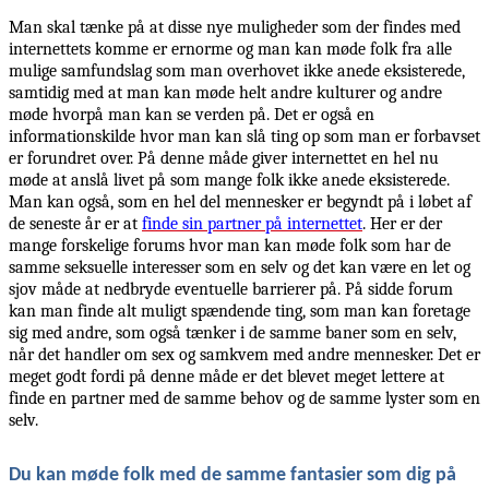
Man skal tænke på at disse nye muligheder som der findes med
internettets komme er ernorme og man kan møde folk fra alle
mulige samfundslag som man overhovet ikke anede eksisterede,
samtidig med at man kan møde helt andre kulturer og andre
møde hvorpå man kan se verden på. Det er også en
informationskilde hvor man kan slå ting op som man er forbavset
er forundret over. På denne måde giver internettet en hel nu
møde at anslå livet på som mange folk ikke anede eksisterede.
Man kan også, som en hel del mennesker er begyndt på i løbet af
de seneste år er at
finde sin partner på internettet
. Her er der
mange forskelige forums hvor man kan møde folk som har de
samme seksuelle interesser som en selv og det kan være en let og
sjov måde at nedbryde eventuelle barrierer på. På sidde forum
kan man finde alt muligt spændende ting, som man kan foretage
sig med andre, som også tænker i de samme baner som en selv,
når det handler om sex og samkvem med andre mennesker. Det er
meget godt fordi på denne måde er det blevet meget lettere at
finde en partner med de samme behov og de samme lyster som en
selv.
Du kan møde folk med de samme fantasier som dig på