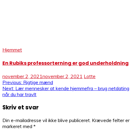
Hjemmet
En Rubiks professorterning er god underholdning
november 2, 2021
november 2, 2021
Lotte
Indlægsnavigation
Previous:
Rigtige mænd
Next:
Lær mennesker at kende hjemmefra – brug netdating
når du har travlt
Skriv et svar
Din e-mailadresse vil ikke blive publiceret.
Krævede felter er
markeret med
*