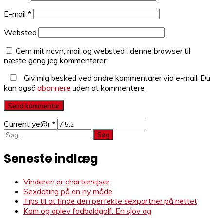
E-mail
*
Websted
Gem mit navn, mail og websted i denne browser til
næste gang jeg kommenterer.
Giv mig besked ved andre kommentarer via e-mail. Du
kan også
abonnere
uden at kommentere.
Current ye@r
*
Søg
efter:
Seneste indlæg
Vinderen er charterrejser
Sexdating på en ny måde
Tips til at finde den perfekte sexpartner på nettet
Kom og oplev fodboldgolf: En sjov og