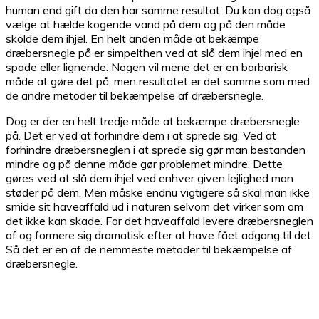
human end gift da den har samme resultat. Du kan dog også
vælge at hælde kogende vand på dem og på den måde
skolde dem ihjel. En helt anden måde at bekæmpe
dræbersnegle på er simpelthen ved at slå dem ihjel med en
spade eller lignende. Nogen vil mene det er en barbarisk
måde at gøre det på, men resultatet er det samme som med
de andre metoder til bekæmpelse af dræbersnegle.
Dog er der en helt tredje måde at bekæmpe dræbersnegle
på. Det er ved at forhindre dem i at sprede sig. Ved at
forhindre dræbersneglen i at sprede sig gør man bestanden
mindre og på denne måde gør problemet mindre. Dette
gøres ved at slå dem ihjel ved enhver given lejlighed man
støder på dem. Men måske endnu vigtigere så skal man ikke
smide sit haveaffald ud i naturen selvom det virker som om
det ikke kan skade. For det haveaffald levere dræbersneglen
af og formere sig dramatisk efter at have fået adgang til det.
Så det er en af de nemmeste metoder til bekæmpelse af
dræbersnegle.