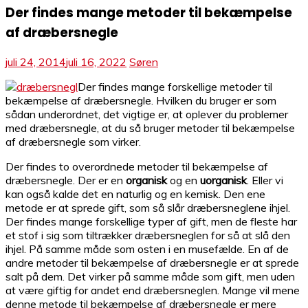
Der findes mange metoder til bekæmpelse
af dræbersnegle
juli 24, 2014
juli 16, 2022
Søren
Der findes mange forskellige metoder til
bekæmpelse af dræbersnegle. Hvilken du bruger er som
sådan underordnet, det vigtige er, at oplever du problemer
med dræbersnegle, at du så bruger metoder til bekæmpelse
af dræbersnegle som virker.
Der findes to overordnede metoder til bekæmpelse af
dræbersnegle. Der er en
organisk
og en
uorganisk
. Eller vi
kan også kalde det en naturlig og en kemisk. Den ene
metode er at sprede gift, som så slår dræbersneglene ihjel.
Der findes mange forskellige typer af gift, men de fleste har
et stof i sig som tiltrækker dræbersneglen for så at slå den
ihjel. På samme måde som osten i en musefælde. En af de
andre metoder til bekæmpelse af dræbersnegle er at sprede
salt på dem. Det virker på samme måde som gift, men uden
at være giftig for andet end dræbersneglen. Mange vil mene
denne metode til bekæmpelse af dræbersnegle er mere