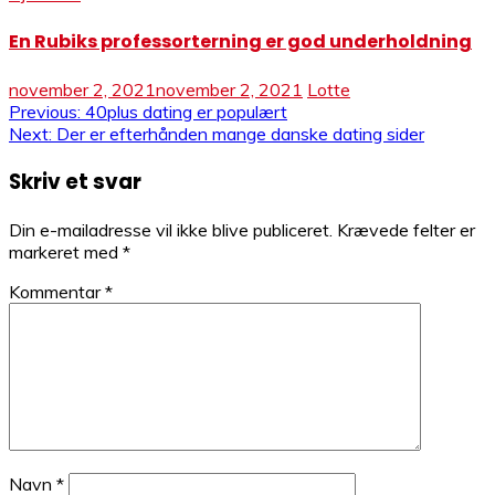
En Rubiks professorterning er god underholdning
november 2, 2021
november 2, 2021
Lotte
Indlægsnavigation
Previous:
40plus dating er populært
Next:
Der er efterhånden mange danske dating sider
Skriv et svar
Din e-mailadresse vil ikke blive publiceret.
Krævede felter er
markeret med
*
Kommentar
*
Navn
*