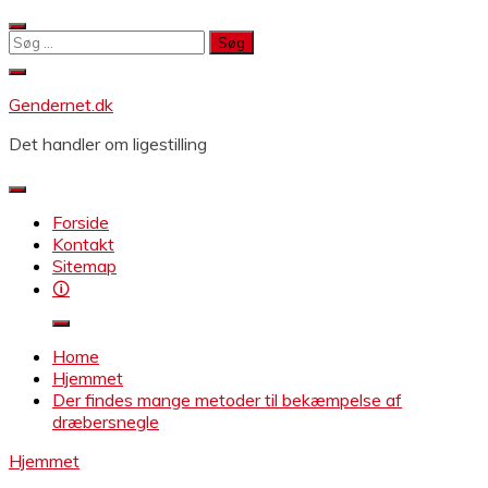
Skip
to
Søg
content
efter:
Gendernet.dk
Det handler om ligestilling
Forside
Kontakt
Sitemap
🛈
Home
Hjemmet
Der findes mange metoder til bekæmpelse af
dræbersnegle
Hjemmet