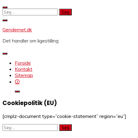
Skip
to
Søg
content
efter:
Gendernet.dk
Det handler om ligestilling
Forside
Kontakt
Sitemap
🛈
Cookiepolitik (EU)
[cmplz-document type=”cookie-statement” region=”eu”]
Søg
efter: